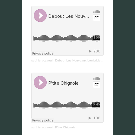
sophie.accaoui
·
Debout Les Nouveaux Lombriciens
sophie.accaoui
·
P'tite Chignole