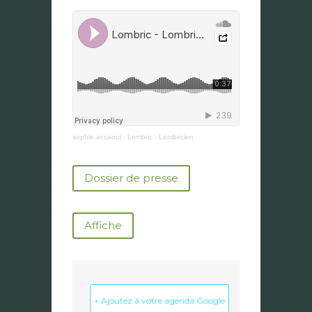
sophie.accaoui
·
Lombric - Lombricien
Dossier de presse
Affiche
+ Ajoutez à votre agenda Google