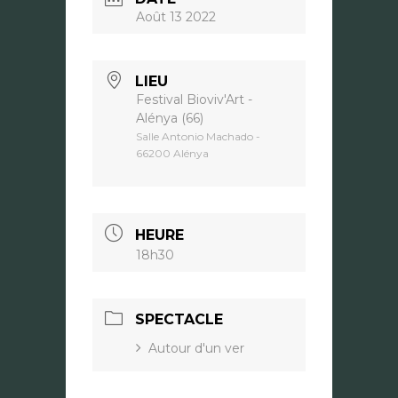
Août 13 2022
LIEU
Festival Bioviv'Art -
Alénya (66)
Salle Antonio Machado -
66200 Alénya
HEURE
18h30
SPECTACLE
Autour d'un ver