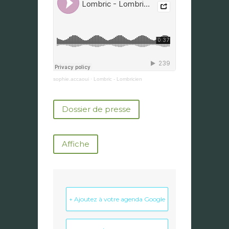
sophie.accaoui
·
Lombric - Lombricien
Dossier de presse
Affiche
+ Ajoutez à votre agenda Google