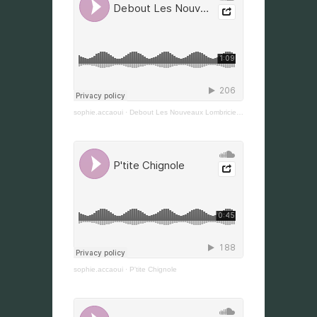
sophie.accaoui
·
Debout Les Nouveaux Lombriciens
sophie.accaoui
·
P'tite Chignole