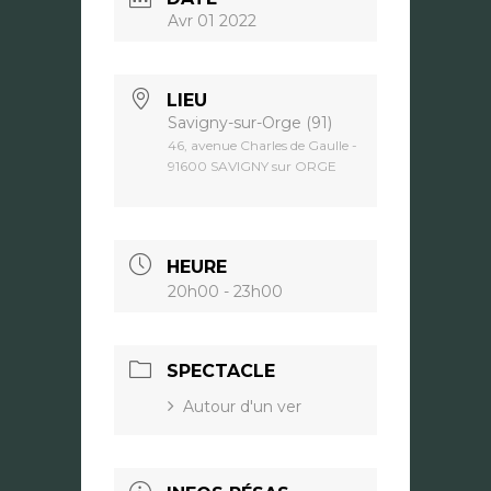
Avr 01 2022
LIEU
Savigny-sur-Orge (91)
46, avenue Charles de Gaulle -
91600 SAVIGNY sur ORGE
HEURE
20h00 - 23h00
SPECTACLE
Autour d'un ver