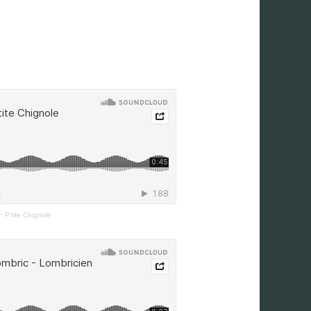
·
P'tite Chignole