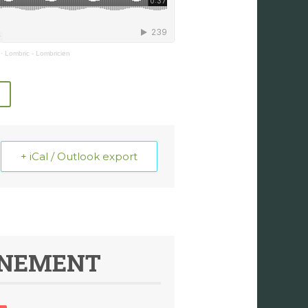
·
Lombric - Lombricien
+ iCal / Outlook export
ÉNEMENT