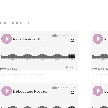
EXTRAITS
sophie.accaoui
·
Navette Pour Bactéries
sophie.accaoui