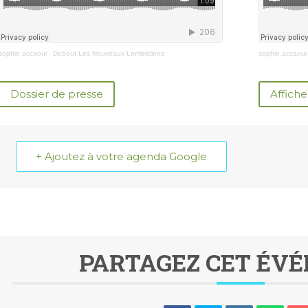
sophie.accaoui
·
Debout Les Nouveaux Lombriciens
sophie.accaoui
Dossier de presse
Affiche
+ Ajoutez à votre agenda Google
PARTAGEZ CET ÉV