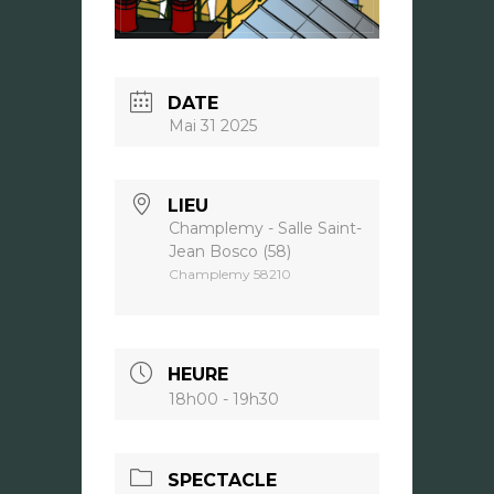
DATE
Mai 31 2025
LIEU
Champlemy - Salle Saint-
Jean Bosco (58)
Champlemy 58210
HEURE
18h00 - 19h30
SPECTACLE