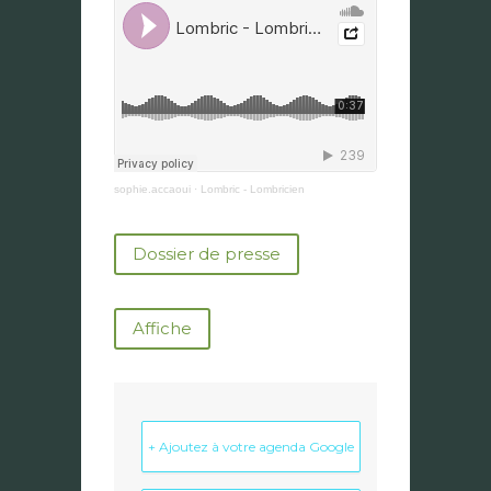
sophie.accaoui
·
Lombric - Lombricien
Dossier de presse
Affiche
+ Ajoutez à votre agenda Google