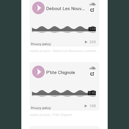
sophie.accaoui
·
Debout Les Nouveaux Lombriciens
sophie.accaoui
·
P'tite Chignole