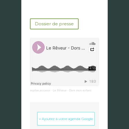
Dossier de presse
sophie.accaoui
·
Le Rêveur - Dors mon enfant
+ Ajoutez à votre agenda Google