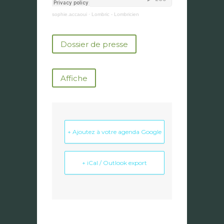
sophie.accaoui
·
Lombric - Lombricien
Dossier de presse
Affiche
+ Ajoutez à votre agenda Google
+ iCal / Outlook export