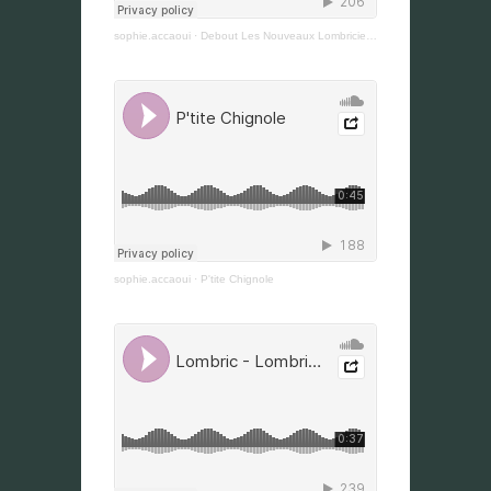
sophie.accaoui
·
Debout Les Nouveaux Lombriciens
sophie.accaoui
·
P'tite Chignole