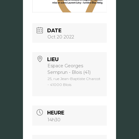
DATE
Oct 20 2022
LIEU
Espace Georges
Semprun - Blois (41)
25, rue Jean-Baptiste Charcot
- 41000 Blois
HEURE
14h30